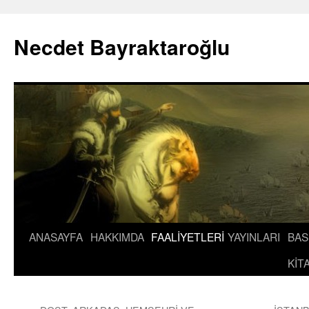
İçeriğe
atla
Necdet Bayraktaroğlu
ANASAYFA
HAKKIMDA
FAALİYETLERİ
YAYINLARI
BAS
KİT