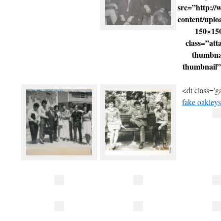
src=”http:/
content/upl
150×150
class=”att
thumbnai
thumbnail” 
<dt class='g
fake oakleys