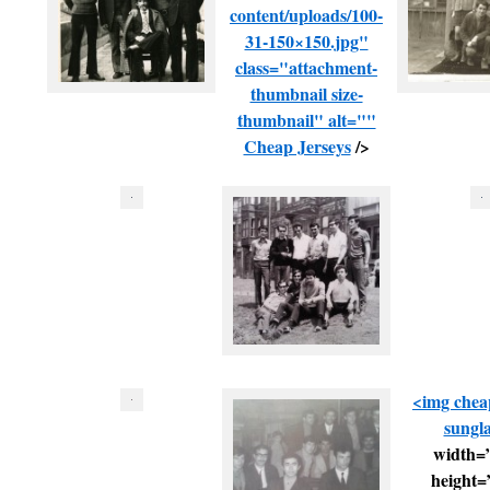
content/uploads/100-
31-150×150.jpg"
class="attachment-
thumbnail size-
thumbnail" alt=""
Cheap Jerseys
/>
<img
chea
sungla
width=
height=