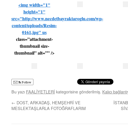
<img width="1"
height="1"
src="http://www.necdetbayraktaroglu.com/wp-
content/uploads/Resim-
0161.jpg"
us
class=”attachment-
thumbnail size-
thumbnail” alt=”” />
Follow
Bu yazı
FAALİYETLERİ
kategorisine gönderilmiş.
Kalıcı bağlantı
←
DOST, ARKADAŞ, HEMŞEHRİ VE
İSTAN
MESLEKTAŞLARLA FOTOĞRAFLARIM
SİV