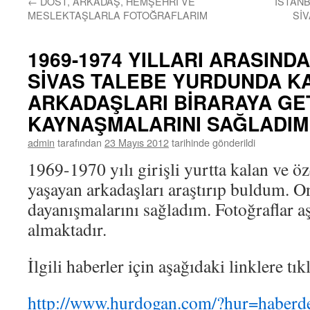
←
DOST, ARKADAŞ, HEMŞEHRİ VE
İSTAN
MESLEKTAŞLARLA FOTOĞRAFLARIM
SİV
1969-1974 YILLARI ARASIND
SİVAS TALEBE YURDUNDA K
ARKADAŞLARI BİRARAYA GE
KAYNAŞMALARINI SAĞLADIM
admin
tarafından
23 Mayıs 2012
tarihinde gönderildi
1969-1970 yılı girişli yurtta kalan ve öz
yaşayan arkadaşları araştırıp buldum. 
dayanışmalarını sağladım. Fotoğraflar 
almaktadır.
İlgili haberler için aşağıdaki linklere tık
http://www.hurdogan.com/?hur=haber