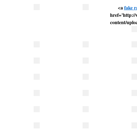
<a
fake r
href=’http:
content/uplo