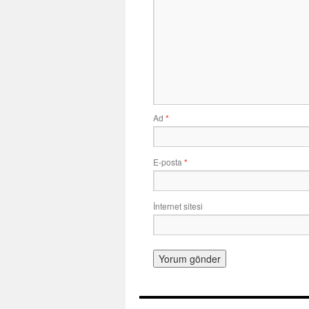
Ad
*
E-posta
*
İnternet sitesi