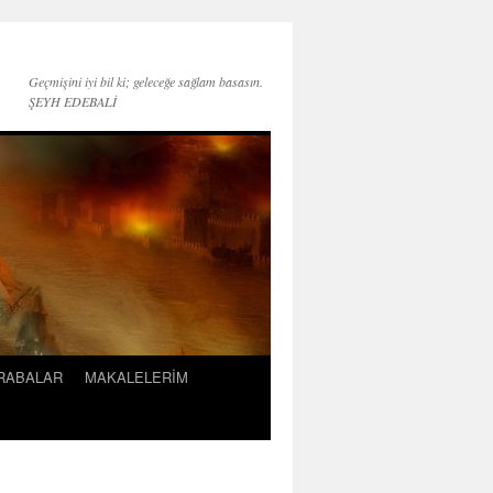
Geçmişini iyi bil ki; geleceğe sağlam basasın.
ŞEYH EDEBALİ
KRABALAR
MAKALELERİM