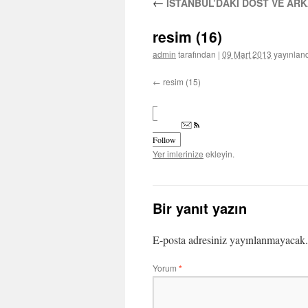
←
İSTANBUL’DAKİ DOST VE ARK
resim (16)
admin
tarafından
|
09 Mart 2013
yayınlan
resim (15)
Follow
Yer imlerinize
ekleyin.
Bir yanıt yazın
E-posta adresiniz yayınlanmayacak.
Yorum
*