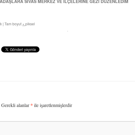
ADAŞLARA SİVAS MERKEZ VE İLÇELERİNE GEZİ DÜZENLEDİM
dı
|
Tam boyut
×
piksel
*
Gerekli alanlar
ile işaretlenmişlerdir