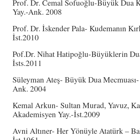
Prof. Dr. Cemal Sofuoğlu-Büyük Dua Ki
Yay.-Ank. 2008
Prof. Dr. İskender Pala- Kudemanın Kırk
İst.2010
Pof.Dr. Nihat Hatipoğlu-Büyüklerin Dua
İsts.2011
Süleyman Ateş- Büyük Dua Mecmuası- K
Ank. 2004
Kemal Arkun- Sultan Murad, Yavuz, K
Akademisyen Yay.-İst.2009
Avni Altıner- Her Yönüyle Atatürk – B
İst.1961