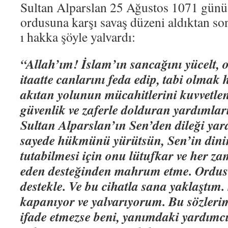
Sultan Alparslan 25 Ağustos 1071 günü
ordusuna karşı savaş düzeni aldıktan so
ı hakka şöyle yalvardı:
“Allah’ım! İslam’ın sancağını yücelt, 
itaatte canlarını feda edip, tabi olmak
akıtan yolunun mücahitlerini kuvvetlen
güvenlik ve zaferle dolduran yardıml
Sultan Alparslan’ın Sen’den dileği yar
sayede hükmünü yürütsün, Sen’in dinini
tutabilmesi için onu lütufkar ve her za
eden desteğinden mahrum etme. Ordus
destekle. Ve bu cihatla sana yaklaştım.
kapanıyor ve yalvarıyorum. Bu sözleri
ifade etmezse beni, yanımdaki yardımcı