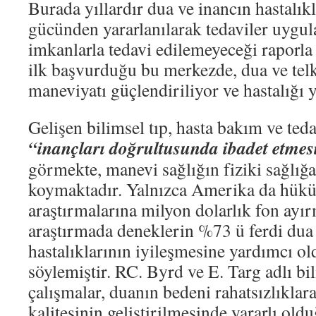
Burada yıllardır dua ve inancın hastalık
gücünden yararlanılarak tedaviler uygul
imkanlarla tedavi edilemeyeceği raporla 
ilk başvurduğu bu merkezde, dua ve telk
maneviyatı güçlendiriliyor ve hastalığı 
Gelişen bilimsel tıp, hasta bakım ve ted
“inançları doğrultusunda ibadet etmes
görmekte, manevi sağlığın fiziki sağlığa 
koymaktadır. Yalnızca Amerika da hüküm
araştırmalarına milyon dolarlık fon ayır
araştırmada deneklerin %73 ü ferdi dua
hastalıklarının iyileşmesine yardımcı o
söylemiştir. RC. Byrd ve E. Targ adlı bi
çalışmalar, duanın bedeni rahatsızlıklar
kalitesinin geliştirilmesinde yararlı old