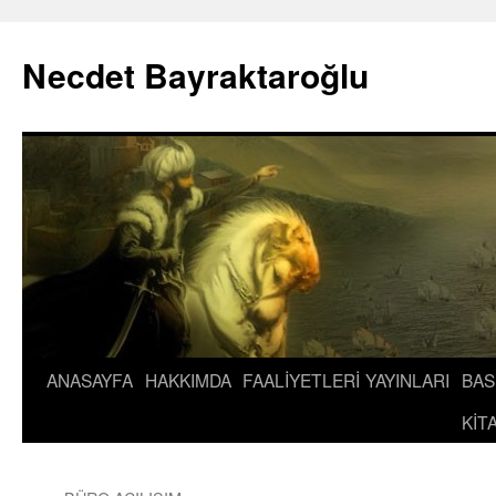
İçeriğe
atla
Necdet Bayraktaroğlu
ANASAYFA
HAKKIMDA
FAALİYETLERİ
YAYINLARI
BAS
KİT