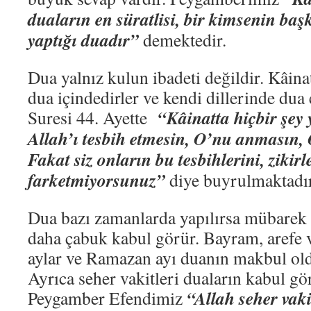
duaların en süratlisi, bir kimsenin baş
yaptığı duadır”
demektedir.
Dua yalnız kulun ibadeti değildir. Kâina
dua içindedirler ve kendi dillerinde dua 
“Kâinatta hiçbir şey 
Suresi 44. Ayette
Allah’ı tesbih etmesin, O’nu anmasın,
Fakat siz onların bu tesbihlerini, zikirl
farketmiyorsunuz”
diye buyrulmaktadır
Dua bazı zamanlarda yapılırsa mübarek a
daha çabuk kabul görür. Bayram, arefe 
aylar ve Ramazan ayı duanın makbul ol
Ayrıca seher vakitleri duaların kabul g
“Allah seher vaki
Peygamber Efendimiz