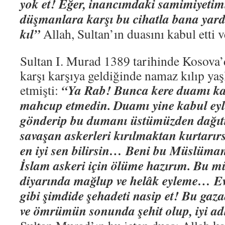
yok et! Eğer, inancımdaki samimiyetim
düşmanlara karşı bu cihatla bana yard
kıl”
Allah, Sultan’ın duasını kabul etti 
Sultan I. Murad 1389 tarihinde Kosova’d
karşı karşıya geldiğinde namaz kılıp yaş
“Ya Rab! Bunca kere duamı kab
etmişti:
mahcup etmedin. Duamı yine kabul eyl
gönderip bu dumanı üstümüzden dağıtı
savaşan askerleri kırılmaktan kurtarır
en iyi sen bilirsin… Beni bu Müslüma
İslam askeri için ölüme hazırım. Bu m
diyarında mağlup ve helâk eyleme… Evv
gibi şimdide şehadeti nasip et! Bu gaza
ve ömrümün sonunda şehit olup, iyi a