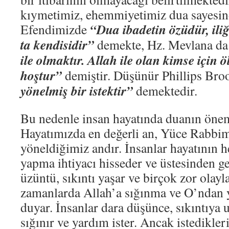
kıymetimiz, ehemmiyetimiz dua sayesin
“Dua ibadetin özüdür, ili
Efendimizde
ta kendisidir”
demekte, Hz. Mevlana d
ile olmaktır. Allah ile olan kimse için
hoştur”
demiştir. Düşünür Phillips Bro
yönelmiş bir istektir”
demektedir.
Bu nedenle insan hayatında duanın öneml
Hayatımızda en değerli an, Yüce Rabbim
yöneldiğimiz andır. İnsanlar hayatının 
yapma ihtiyacı hisseder ve üstesinden g
üzüntü, sıkıntı yaşar ve birçok zor olayla
zamanlarda Allah’a sığınma ve O’ndan y
duyar. İnsanlar dara düşünce, sıkıntıya 
sığınır ve yardım ister. Ancak istedikler