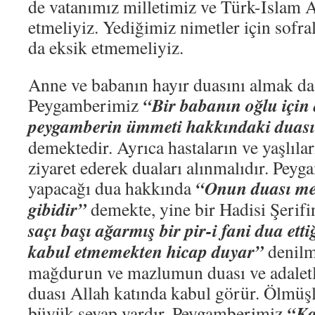
de vatanımız milletimiz ve Türk-İslam 
etmeliyiz. Yediğimiz nimetler için sofra
da eksik etmemeliyiz.
Anne ve babanın hayır duasını almak da
“Bir babanın oğlu için 
Peygamberimiz
peygamberin ümmeti hakkındaki duası
demektedir. Ayrıca hastaların ve yaşlıları
ziyaret ederek duaları alınmalıdır. Pey
“Onun duası mel
yapacağı dua hakkında
gibidir”
demekte, yine bir Hadisi Şerif
saçı başı ağarmış bir pir-i fani dua ett
kabul etmemekten hicap duyar”
denilm
mağdurun ve mazlumun duası ve adaletl
duası Allah katında kabul görür. Ölmüşl
“Ka
büyük sevap vardır. Peygamberimiz