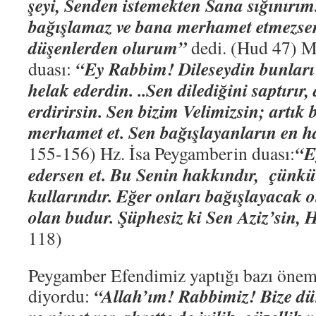
şeyi, Senden istemekten Sana sığınırım
bağışlamaz ve bana merhamet etmezse
düşenlerden olurum”
dedi. (Hud 47) 
“Ey Rabbim! Dileseydin bunları
duası:
helak ederdin. ..Sen dilediğini saptırır,
erdirirsin. Sen bizim Velimizsin; artık b
merhamet et. Sen bağışlayanların en ha
“E
155-156) Hz. İsa Peygamberin duası:
edersen et. Bu Senin hakkındır, çünkü
kullarındır. Eğer onları bağışlayacak 
olan budur. Şüphesiz ki Sen Aziz’sin,
118)
Peygamber Efendimiz yaptığı bazı öneml
“Allah’ım! Rabbimiz! Bize dün
diyordu: