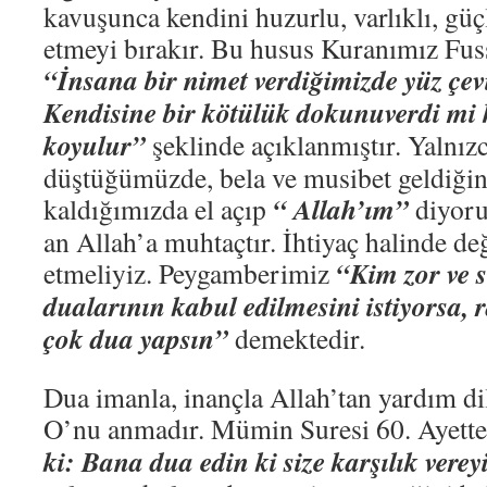
kavuşunca kendini huzurlu, varlıklı, güç
etmeyi bırakır. Bu husus Kuranımız Fuss
“İnsana bir nimet verdiğimizde yüz çevi
Kendisine bir kötülük dokunuverdi mi
koyulur”
şeklinde açıklanmıştır. Yalnızc
düştüğümüzde, bela ve musibet geldiğin
“ Allah’ım”
kaldığımızda el açıp
diyoru
an Allah’a muhtaçtır. İhtiyaç halinde de
“Kim zor ve s
etmeliyiz. Peygamberimiz
dualarının kabul edilmesini istiyorsa,
çok dua yapsın”
demektedir.
Dua imanla, inançla Allah’tan yardım dil
O’nu anmadır. Mümin Suresi 60. Ayett
ki: Bana dua edin ki size karşılık vere