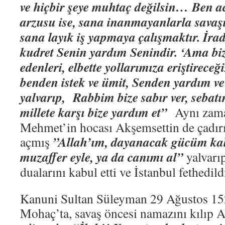
ve hiçbir şeye muhtaç değilsin… Ben a
arzusu ise, sana inanmayanlarla savaş
sana layık iş yapmaya çalışmaktır. İra
kudret Senin yardım Senindir. ‘Ama b
edenleri, elbette yollarımıza eriştireceğ
benden istek ve ümit, Senden yardım ve
yalvarıp, Rabbim bize sabır ver, sebatı
millete karşı bize yardım et”
Aynı zama
Mehmet’in hocası Akşemsettin de çadırı
”Allah’ım, dayanacak gücüm ka
açmış
muzaffer eyle, ya da canımı al”
yalvarı
dualarını kabul etti ve İstanbul fethedild
Kanuni Sultan Süleyman 29 Ağustos 15
Mohaç’ta, savaş öncesi namazını kılıp A