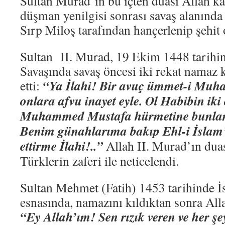
Sultan Murad’ın bu içten duası Allah ka
düşman yenilgisi sonrası savaş alanında 
Sırp Miloş tarafından hançerlenip şehit
Sultan II. Murad, 19 Ekim 1448 tarihin
Savaşında savaş öncesi iki rekat namaz k
“Ya İlahi! Bir avuç ümmet-i Muh
etti:
onlara afvu inayet eyle. Ol Habibin iki
Muhammed Mustafa hürmetine bunları 
Benim günahlarıma bakıp Ehl-i İslam’
ettirme İlahi!..”
Allah II. Murad’ın duası
Türklerin zaferi ile neticelendi.
Sultan Mehmet (Fatih) 1453 tarihinde İs
esnasında, namazını kıldıktan sonra All
“Ey Allah’ım! Sen rızık veren ve her şey