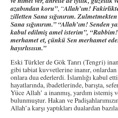
ve nimet ver, ahrette de iyilik, güzellik v
azabından koru”
Allah’ım! Fakirlikt
, “
zilletten Sana sığınırım. Zulmetmekte
Sana sığınırım.”
“Allah’ım! Senden yara
kabul edilmiş amel isterim”,
“Rabbim! 
merhamet et, çünkü Sen merhamet ede
hayırlısısın.”
Eski Türkler de Gök Tanrı (Tengri) inan
gibi tabiat kuvvetlerine inanır, onlardan
onlara dua ederlerdi. İslamlığı kabul et
hayatlarında, ibadetlerinde, barışta, sef
Yüce Allah’ a inanmış, yardım istemiş 
bulunmuştur. Hakan ve Padişahlarımızın
Allah’a karşı yaptıkları dualardan bazıla