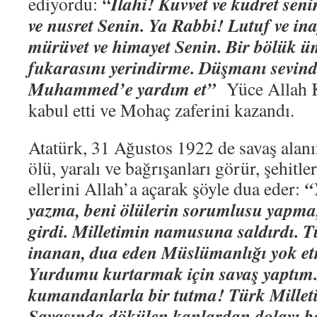
“İlahi! Kuvvet ve kudret sen
ediyordu:
ve nusret Senin. Ya Rabbi! Lutuf ve ina
mürüvet ve himayet Senin. Bir bölü
fukarasını yerindirme. Düşmanı sevin
Muhammed’e yardım et”
Yüce Allah K
kabul etti ve Mohaç zaferini kazandı.
Atatürk, 31 Ağustos 1922 de savaş alan
ölü, yaralı ve bağrışanları görür, şehitle
“
ellerini Allah’a açarak şöyle dua eder:
yazma, beni ölülerin sorumlusu yapma
girdi. Milletimin namusuna saldırdı. 
inanan, dua eden Müslümanlığı yok etm
Yurdumu kurtarmak için savaş yaptım. 
kumandanlarla bir tutma! Türk Millet
Savaşında dökülen kanlardan dolayı be