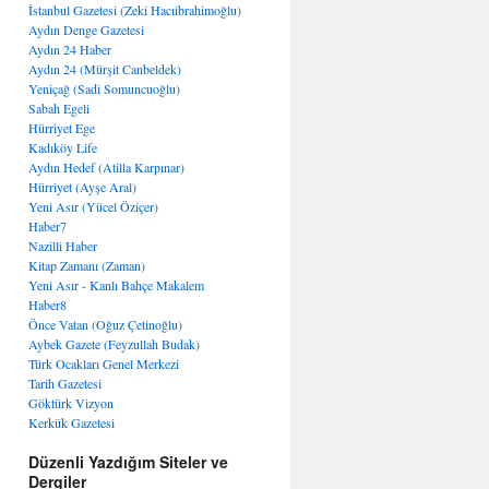
İstanbul Gazetesi (Zeki Hacıibrahimoğlu)
Aydın Denge Gazetesi
Aydın 24 Haber
Aydın 24 (Mürşit Canbeldek)
Yeniçağ (Sadi Somuncuoğlu)
Sabah Egeli
Hürriyet Ege
Kadıköy Life
Aydın Hedef (Atilla Karpınar)
Hürriyet (Ayşe Aral)
Yeni Asır (Yücel Öziçer)
Haber7
Nazilli Haber
Kitap Zamanı (Zaman)
Yeni Asır - Kanlı Bahçe Makalem
Haber8
Önce Vatan (Oğuz Çetinoğlu)
Aybek Gazete (Feyzullah Budak)
Türk Ocakları Genel Merkezi
Tarih Gazetesi
Göktürk Vizyon
Kerkük Gazetesi
Düzenli Yazdığım Siteler ve
Dergiler