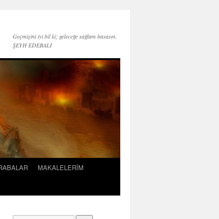
Geçmişini iyi bil ki; geleceğe sağlam basasın.
ŞEYH EDEBALİ
KRABALAR
MAKALELERİM