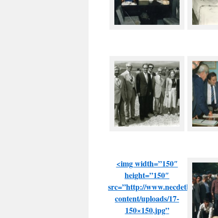
<img
width=”150″
height=”150″
src=”http://www.necdetbayrakta
content/uploads/17-
150×150.jpg”