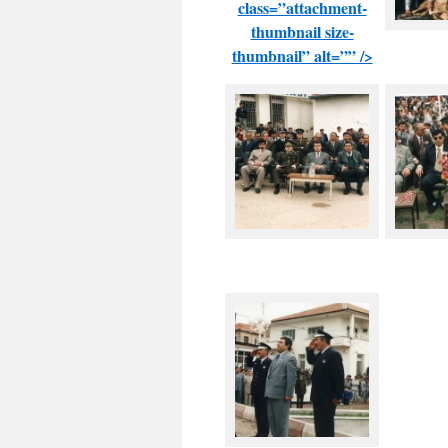
class=”attachment-
thumbnail size-
thumbnail” alt=”” />