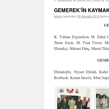
←
GEMEREK’İN TARİHİ VE TURİSTİK Y
GEMEREK’İN KAYMAK
admin
tarafından
05 Ağustos 2012
tarihi
G
K. Yılmaz Ergenekon, M. Zekai G
Turan Erçin, M. Fuat Ünver, Mu
Ekmekçi, Hikmet Dinç, Murat Tülay
GEME
Ehmaloğlu, Niyazi Efendi, Kahr
Bozbıyık, Kenan İnceöz, İrfan Sağı