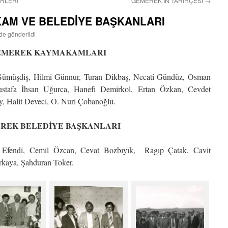
ERLERİ
GEMEREK’İN TARİHÇESİ
→
AM VE BELEDİYE BAŞKANLARI
nde gönderildi
EMEREK KAYMAKAMLARI
ümüşdiş, Hilmi Günnur, Turan Dikbaş, Necati Gündüz, Osman
stafa İhsan Uğurca, Hanefi Demirkol, Ertan Özkan, Cevdet
, Halit Deveci, O. Nuri Çobanoğlu.
REK BELEDİYE BAŞKANLARI
i Efendi, Cemil Özcan, Cevat Bozbıyık, Ragıp Çatak, Cavit
rkaya, Şahduran Toker.