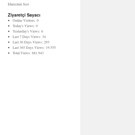
İdarecinin Sesi
Ziyaretçi Sayacı
Online Visitors:
0
Today's Views:
0
Yesterday's Views:
6
Last 7 Days Views:
34
Last 30 Days Views:
293
Last 365 Days Views:
19.555
Total Views:
681.943