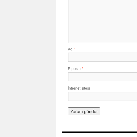
Ad
*
E-posta
*
İnternet sitesi