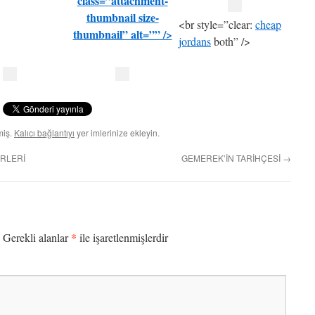
class=”attachment-
thumbnail size-
<br style=”clear:
cheap
thumbnail” alt=”” />
jordans
both” />
miş.
Kalıcı bağlantıyı
yer imlerinize ekleyin.
ERLERİ
GEMEREK’İN TARİHÇESİ
→
*
Gerekli alanlar
ile işaretlenmişlerdir