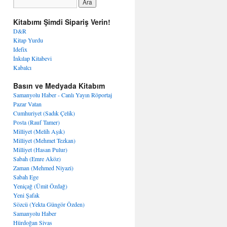
Kitabımı Şimdi Sipariş Verin!
D&R
Kitap Yurdu
Idefix
İnkılap Kitabevi
Kabalcı
Basın ve Medyada Kitabım
Samanyolu Haber - Canlı Yayın Röportaj
Pazar Vatan
Cumhuriyet (Sadık Çelik)
Posta (Rauf Tamer)
Milliyet (Melih Aşık)
Milliyet (Mehmet Tezkan)
Milliyet (Hasan Pulur)
Sabah (Emre Aköz)
Zaman (Mehmed Niyazi)
Sabah Ege
Yeniçağ (Ümit Özdağ)
Yeni Şafak
Sözcü (Yekta Güngör Özden)
Samanyolu Haber
Hürdoğan Sivas