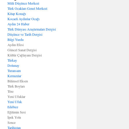
Milli Düşünce Merkezi
Türk Ocakları Genel Merkezi
Kitap Konağı
Kocaeli Aydınlar Ocağı
Aydın 24 Haber
Türk Dünyası Araştırmaları Dergisi
Düşünce ve Tarih Dergisi
Bilgi Yurdu
Aydın Efesi
Güncel Sanat Dergisi
Kültür Çağlayanı Dergisi
Türkay
Dolunay
Turansam
Kırmızılar
Bilimsel Eksen
Türk Boyları
Töre
Yeni Ufuklar
Yeni Ufuk
Edebice
Eğitimin Sesi
İpek Yolu
Sence
Tarihistan