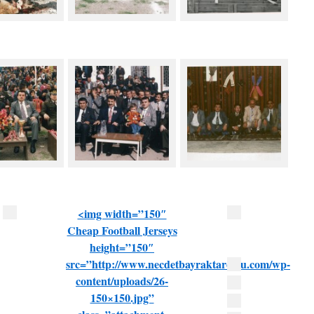
<img width=”150″
Cheap Football Jerseys
height=”150″
src=”http://www.necdetbayraktaroglu.com/wp-
content/uploads/26-
150×150.jpg”